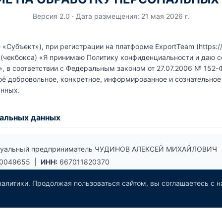
Версия 2.0 · Дата размещения: 21 мая 2026 г.
«Субъект»), при регистрации на платформе ExportTeam (https://
 (чекбокса) «Я принимаю Политику конфиденциальности и даю с
, в соответствии с Федеральным законом от 27.07.2006 № 152
ё добровольное, конкретное, информированное и сознательное 
анных.
нальных данных
уальный предприниматель ЧУДИНОВ АЛЕКСЕЙ МИХАЙЛОВИЧ
0049655 |
ИНН:
667011820370
ург, ул. Вайнера, 30
алитики. Продолжая пользоваться сайтом, вы соглашаетесь с 
:
info@exportteam.ru
омер в Реестре операторов РКН:
66-26-084782
уведомления:
20.04.2026